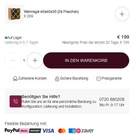
Weinregal 60x60x30 (28 Flaschen)
€ 289
€ 199
Auf Lager
Lieferung in 5-7 Tagen
Niedrigster Preis der letzten 30 Tage:
€ 199
IN DEN WARENKORB
1
Zufriedene Kunden
Sichere Bezahlung
Preisgarantie
Benötigen Sie Hilfe?
0720 880208
Rufen Sie uns an für eine persönliche Beratung zu
Mo-Fr: 9-17 Uhr
Konfiguration, Lieferung und Installation.
Flexible Bezahlung mit: