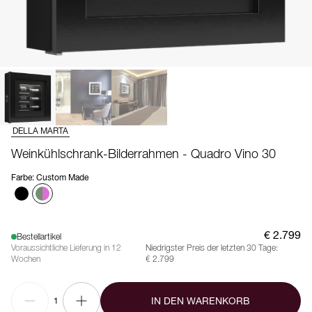
DELLA MARTA
Weinkühlschrank-Bilderrahmen - Quadro Vino 30
Farbe
:
Custom Made
€ 2.799
Bestellartikel
Voraussichtliche Lieferung in 12
Niedrigster Preis der letzten 30 Tage:
Wochen
€ 2.799
IN DEN WARENKORB
1