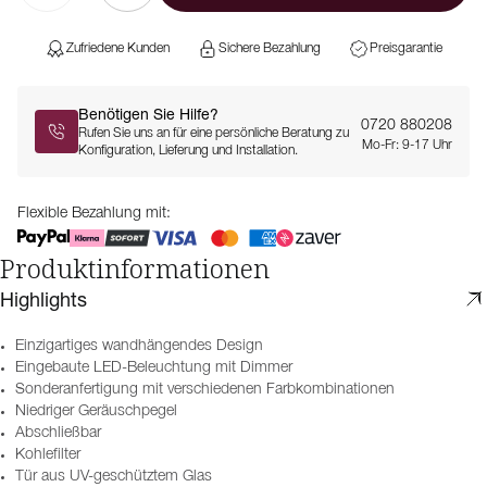
Zufriedene Kunden
Sichere Bezahlung
Preisgarantie
Benötigen Sie Hilfe?
0720 880208
Rufen Sie uns an für eine persönliche Beratung zu
Mo-Fr: 9-17 Uhr
Konfiguration, Lieferung und Installation.
Flexible Bezahlung mit:
Produktinformationen
Highlights
Einzigartiges wandhängendes Design
Eingebaute LED-Beleuchtung mit Dimmer
Sonderanfertigung mit verschiedenen Farbkombinationen
Niedriger Geräuschpegel
Abschließbar
Kohlefilter
Tür aus UV-geschütztem Glas