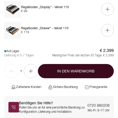
Regalboden „Display“ - Velvet 170
€ 99
Regalboden „Drawer“ - Velvet 170
€ 119
€ 2.399
Auf Lager
Lieferung in 5-7 Tagen
Niedrigster Preis der letzten 30 Tage:
€ 2.399
IN DEN WARENKORB
1
Zufriedene Kunden
Sichere Bezahlung
Preisgarantie
Benötigen Sie Hilfe?
0720 880208
Rufen Sie uns an für eine persönliche Beratung zu
Mo-Fr: 9-17 Uhr
Konfiguration, Lieferung und Installation.