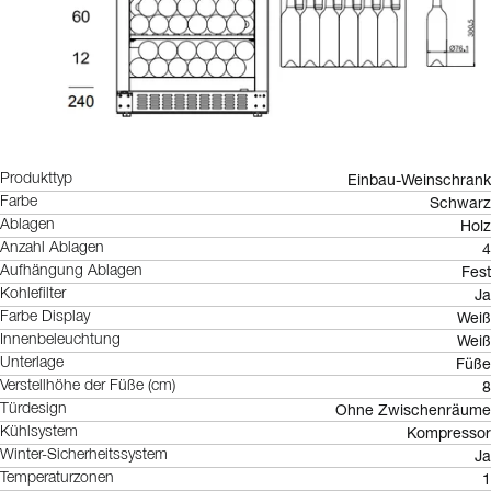
Einbau-Weinschrank
Produkttyp
Schwarz
Farbe
Holz
Ablagen
4
Anzahl Ablagen
Fest
Aufhängung Ablagen
Ja
Kohlefilter
Weiß
Farbe Display
Weiß
Innenbeleuchtung
Füße
Unterlage
8
Verstellhöhe der Füße (cm)
Ohne Zwischenräume
Türdesign
Kompressor
Kühlsystem
Ja
Winter-Sicherheitssystem
1
Temperaturzonen