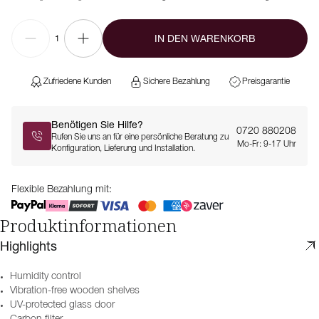
IN DEN WARENKORB
1
Zufriedene Kunden
Sichere Bezahlung
Preisgarantie
Benötigen Sie Hilfe?
0720 880208
Rufen Sie uns an für eine persönliche Beratung zu
Mo-Fr: 9-17 Uhr
Konfiguration, Lieferung und Installation.
Flexible Bezahlung mit:
Produktinformationen
Highlights
Humidity control
Vibration-free wooden shelves
UV-protected glass door