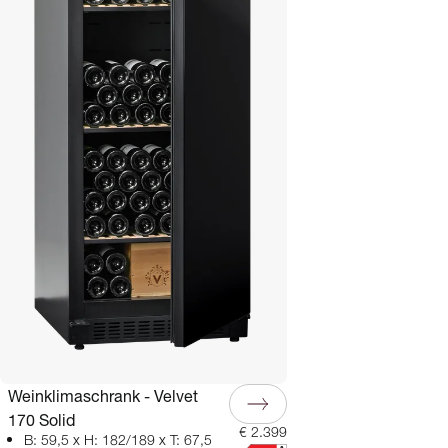
Weinklimaschrank - Velvet
170 Solid
€ 2.399
B: 59,5 x H: 182/189 x T: 67,5