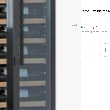
Farbe
:
Weinklimasc
Auf Lager
Lieferung in 5-7 Tagen
1