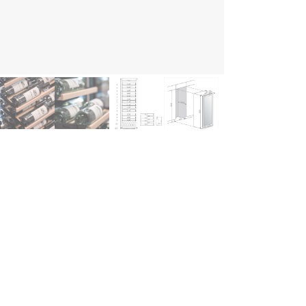
ghlights
Einstellbare Luftfeuchtigkeit
Vibrationsfreie Regalböden aus Holz
UV-geschützte Glastür
Kohlefilter
Abnehmbare Sockelblende
schreibung
halten Sie bis zu 5 Jahre Garantie, wenn Sie einen W