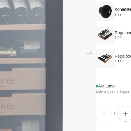
Kohlefilt
€ 39
Regalbod
€ 99
Regalbod
€ 119
Auf Lager
Lieferung in 5-7 Tagen
1