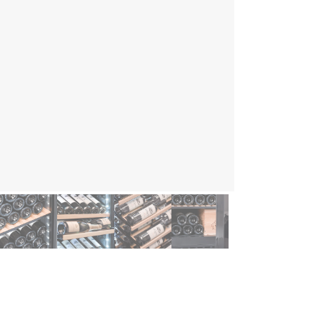
ghlights
Einstellbare Luftfeuchtigkeit
Vibrationsfreie Regalböden aus Holz