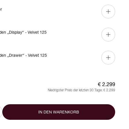
er
en „Display“ - Velvet 125
en „Drawer“ - Velvet 125
€ 2.299
Niedrigster Preis der letzten 30 Tage:
€ 2.299
IN DEN WARENKORB