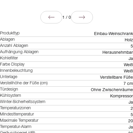
1
/
0
Einbau-Weinschrank
Produkttyp
Holz
Ablagen
5
Anzahl Ablagen
Herausnehmbar
Aufhängung Ablagen
Ja
Kohlefilter
Weiß
Farbe Display
Weiß
Innenbeleuchtung
Verstellbare Füße
Unterlage
7 cm
Verstellhöhe der Füße (cm)
Ohne Zwischenräume
Türdesign
Kompressor
Kühlsystem
Ja
Winter-Sicherheitssystem
2
Temperaturzonen
5
Mindesttemperatur
20
Maximale Temperatur
Ja
Temperatur-Alarm