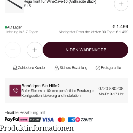
Regalfront für WineCave 60 (Anthracite Black)
€ 15
€ 1.499
Auf Lager
Lieferung in 5-7 Tagen
Niedrigster Preis der letzten 30 Tage:
€ 1.499
IN DEN WARENKORB
1
Zufriedene Kunden
Sichere Bezahlung
Preisgarantie
Benötigen Sie Hilfe?
0720 880208
Rufen Sie uns an für eine persönliche Beratung zu
Mo-Fr: 9-17 Uhr
Konfiguration, Lieferung und Installation.
Flexible Bezahlung mit:
Produktinformationen