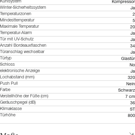
Kompressor
Kühlsystem
Ja
Winter-Sicherheitssystem
2
Temperaturzonen
5
Mindesttemperatur
20
Maximale Temperatur
Ja
Temperatur-Alarm
Ja
Tür mit UV-Schutz
34
Anzahl Bordeauxflaschen
Ja
Türanschlag wechselbar
Glastür
Türtyp
No
Schloss
Ja
elektronische Anzeige
320
Lochabstand (mm)
Nein
Push Pull
Schwarz
Farbe
7 cm
Verstellhöhe der Füße (cm)
36
Geräuschpegel (dB)
ST
Klimaklasse
800
Türhöhe