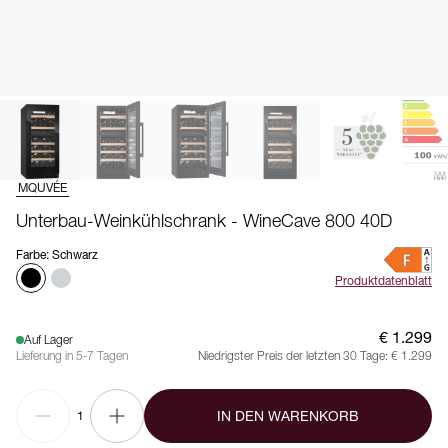
MQUVÉE
Unterbau-Weinkühlschrank - WineCave 800 40D
Farbe
:
Schwarz
Produktdatenblatt
€ 1.299
Auf Lager
Lieferung in 5-7 Tagen
Niedrigster Preis der letzten 30 Tage:
€ 1.299
IN DEN WARENKORB
1