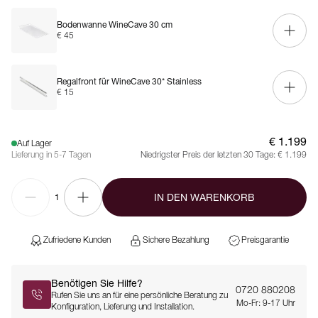
Bodenwanne WineCave 30 cm
€ 45
Regalfront für WineCave 30* Stainless
€ 15
€ 1.199
Auf Lager
Lieferung in 5-7 Tagen
Niedrigster Preis der letzten 30 Tage:
€ 1.199
IN DEN WARENKORB
1
Zufriedene Kunden
Sichere Bezahlung
Preisgarantie
Benötigen Sie Hilfe?
0720 880208
Rufen Sie uns an für eine persönliche Beratung zu
Mo-Fr: 9-17 Uhr
Konfiguration, Lieferung und Installation.