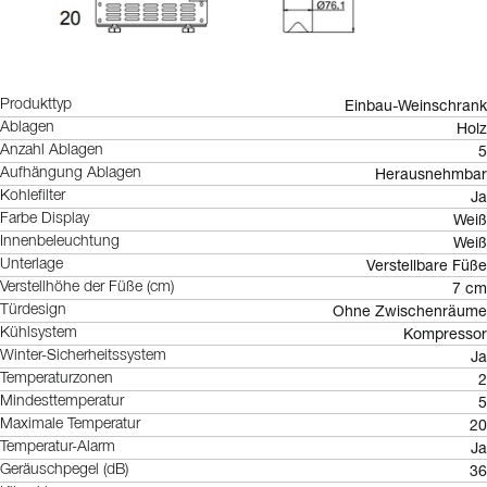
Einbau-Weinschrank
Produkttyp
Holz
Ablagen
5
Anzahl Ablagen
Herausnehmbar
Aufhängung Ablagen
Ja
Kohlefilter
Weiß
Farbe Display
Weiß
Innenbeleuchtung
Verstellbare Füße
Unterlage
7 cm
Verstellhöhe der Füße (cm)
Ohne Zwischenräume
Türdesign
Kompressor
Kühlsystem
Ja
Winter-Sicherheitssystem
2
Temperaturzonen
5
Mindesttemperatur
20
Maximale Temperatur
Ja
Temperatur-Alarm
36
Geräuschpegel (dB)