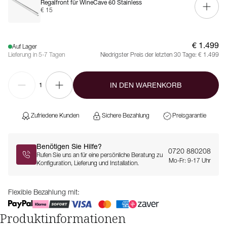
Regalfront für WineCave 60 Stainless
€ 15
€ 1.499
Auf Lager
Lieferung in 5-7 Tagen
Niedrigster Preis der letzten 30 Tage:
€ 1.499
IN DEN WARENKORB
1
Zufriedene Kunden
Sichere Bezahlung
Preisgarantie
Benötigen Sie Hilfe?
0720 880208
Rufen Sie uns an für eine persönliche Beratung zu
Mo-Fr: 9-17 Uhr
Konfiguration, Lieferung und Installation.
Flexible Bezahlung mit:
Produktinformationen