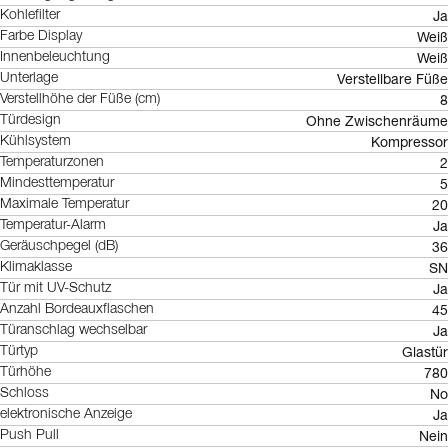
Ja
Kohlefilter
Weiß
Farbe Display
Weiß
Innenbeleuchtung
Verstellbare Füße
Unterlage
8
Verstellhöhe der Füße (cm)
Ohne Zwischenräume
Türdesign
Kompressor
Kühlsystem
2
Temperaturzonen
5
Mindesttemperatur
20
Maximale Temperatur
Ja
Temperatur-Alarm
36
Geräuschpegel (dB)
SN
Klimaklasse
Ja
Tür mit UV-Schutz
45
Anzahl Bordeauxflaschen
Ja
Türanschlag wechselbar
Glastür
Türtyp
780
Türhöhe
No
Schloss
Ja
elektronische Anzeige
Nein
Push Pull