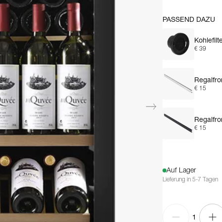
PASSEND DAZU
Kohlefilt
€ 39
Regalfro
€ 15
Regalfro
€ 15
Auf Lager
Lieferung in 5-7 Tagen
1