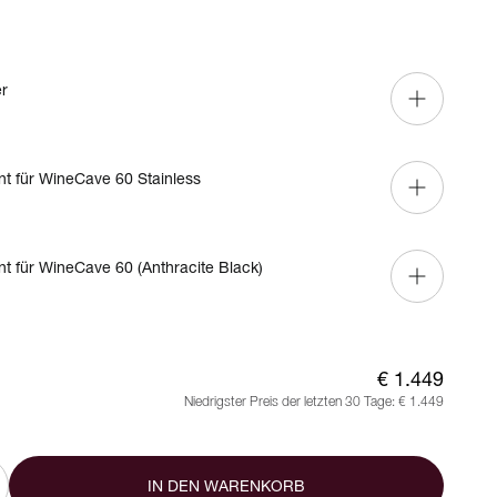
er
nt für WineCave 60 Stainless
nt für WineCave 60 (Anthracite Black)
€ 1.449
Niedrigster Preis der letzten 30 Tage:
€ 1.449
IN DEN WARENKORB