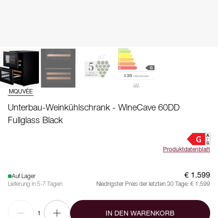
MQUVÉE
Unterbau-Weinkühlschrank - WineCave 60DD
Fullglass Black
Produktdatenblatt
€ 1.599
Auf Lager
Lieferung in 5-7 Tagen
Niedrigster Preis der letzten 30 Tage:
€ 1.599
IN DEN WARENKORB
1