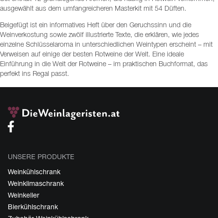
ausgewählt aus dem umfangreicheren Masterkit mit 54 Düften.
Beigefügt ist ein informatives Heft über den Geruchssinn und die
Weinverkostung sowie zwölf illustrierte Texte, die erklären, wie jedes
einzelne Schlüsselaroma in unterschiedlichen Weintypen erscheint – mit
Verweisen auf einige der besten Rotweine der Welt. Eine ideale
Einführung in die Welt der Rotweine – im praktischen Buchformat, das
perfekt ins Regal passt.
UNSERE PRODUKTE
Weinkühlschrank
Weinklimaschrank
Weinkeller
Bierkühlschrank