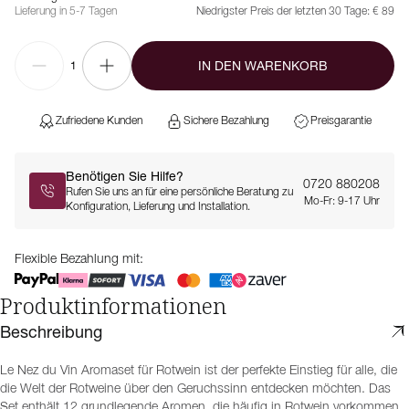
Lieferung in 5-7 Tagen
Niedrigster Preis der letzten 30 Tage:
€ 89
IN DEN WARENKORB
1
Zufriedene Kunden
Sichere Bezahlung
Preisgarantie
Benötigen Sie Hilfe?
0720 880208
Rufen Sie uns an für eine persönliche Beratung zu
Mo-Fr: 9-17 Uhr
Konfiguration, Lieferung und Installation.
Flexible Bezahlung mit:
Produktinformationen
Beschreibung
Le Nez du Vin Aromaset für Rotwein ist der perfekte Einstieg für alle, die
die Welt der Rotweine über den Geruchssinn entdecken möchten. Das
Set enthält 12 grundlegende Aromen, die häufig in Rotwein vorkommen,