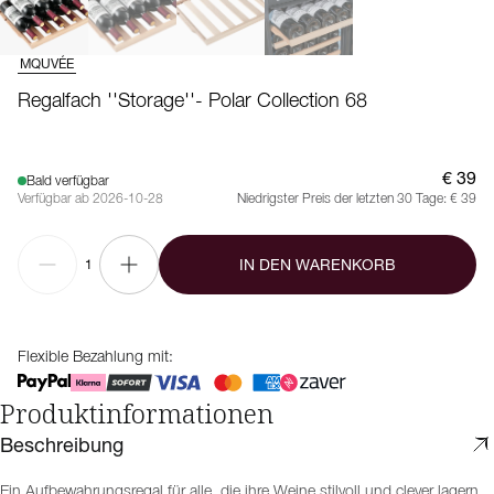
MQUVÉE
Regalfach ''Storage''- Polar Collection 68
€ 39
Bald verfügbar
Verfügbar ab 2026-10-28
Niedrigster Preis der letzten 30 Tage:
€ 39
IN DEN WARENKORB
1
Flexible Bezahlung mit:
Produktinformationen
Beschreibung
Ein Aufbewahrungsregal für alle, die ihre Weine stilvoll und clever lagern