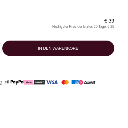
€ 39
Niedrigster Preis der letzten 30 Tage:
€ 39
IN DEN WARENKORB
g mit: