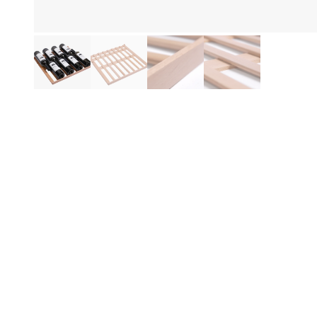
Produktinformationen
Be
Ei
Bo
Pa
Wi