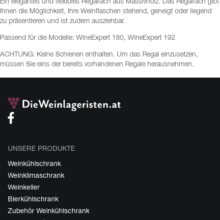
Ein elegantes und flexibles Regalfach aus Massivholz. Das Regalfach gibt
Ihnen die Möglichkeit, Ihre Weinflaschen stehend, geneigt oder liegend
zu präsentieren und ist zudem ausziehbar.
Passend für die Modelle: WineExpert 180, WineExpert 192
ACHTUNG: Keine Schienen enthalten. Um das Regal einzusetzen,
müssen Sie eins der bereits vorhandenen Regale herausnehmen.
UNSERE PRODUKTE
Weinkühlschrank
Weinklimaschrank
Weinkeller
Bierkühlschrank
Zubehör Weinkühlschrank