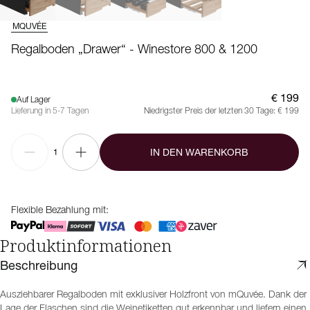
MQUVÉE
Regalboden „Drawer“ - Winestore 800 & 1200
€ 199
Auf Lager
Lieferung in 5-7 Tagen
Niedrigster Preis der letzten 30 Tage:
€ 199
IN DEN WARENKORB
1
Flexible Bezahlung mit:
Produktinformationen
Beschreibung
Ausziehbarer Regalboden mit exklusiver Holzfront von mQuvée. Dank der
Lage der Flaschen sind die Weinetiketten gut erkennbar und liefern einen