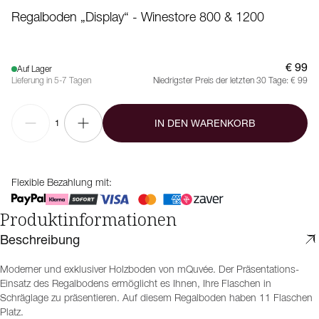
Regalboden „Display“ - Winestore 800 & 1200
€ 99
Auf Lager
Lieferung in 5-7 Tagen
Niedrigster Preis der letzten 30 Tage:
€ 99
IN DEN WARENKORB
1
Flexible Bezahlung mit:
Produktinformationen
Beschreibung
Moderner und exklusiver Holzboden von mQuvée. Der Präsentations-
Einsatz des Regalbodens ermöglicht es Ihnen, Ihre Flaschen in
Schräglage zu präsentieren. Auf diesem Regalboden haben 11 Flaschen
Platz.