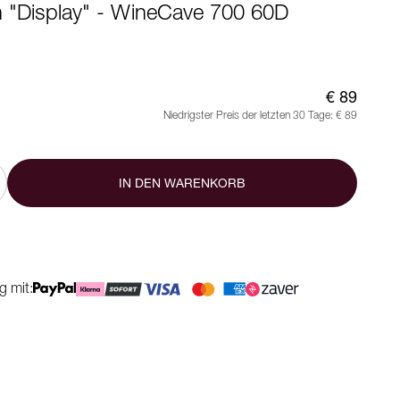
 "Display" - WineCave 700 60D
€ 89
Niedrigster Preis der letzten 30 Tage:
€ 89
IN DEN WARENKORB
g mit: