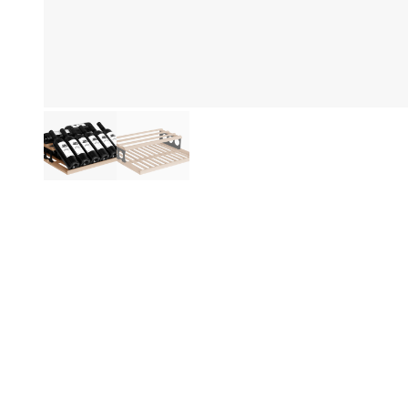
Produktinformationen
Be
Di
Mö
We
be
A
Di
ha