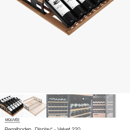
MQUVÉE
Regalboden „Display“ - Velvet 220