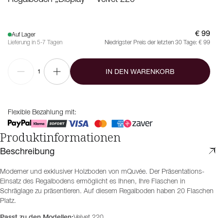
€ 99
Auf Lager
Lieferung in 5-7 Tagen
Niedrigster Preis der letzten 30 Tage:
€ 99
IN DEN WARENKORB
1
Flexible Bezahlung mit:
Produktinformationen
Beschreibung
Moderner und exklusiver Holzboden von mQuvée. Der Präsentations-
Einsatz des Regalbodens ermöglicht es Ihnen, Ihre Flaschen in
Schräglage zu präsentieren. Auf diesem Regalboden haben 20 Flaschen
Platz.
Passt zu den Modellen:
Velvet 220