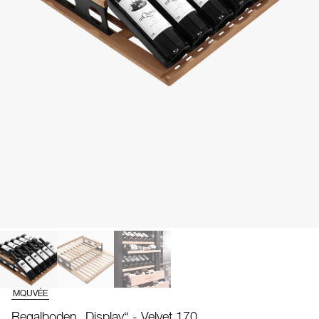
MQUVÉE
Regalboden „Display“ - Velvet 170