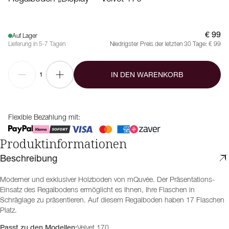
€ 99
Auf Lager
Lieferung in 5-7 Tagen
Niedrigster Preis der letzten 30 Tage:
€ 99
IN DEN WARENKORB
1
Flexible Bezahlung mit:
Produktinformationen
Beschreibung
Moderner und exklusiver Holzboden von mQuvée. Der Präsentations-
Einsatz des Regalbodens ermöglicht es Ihnen, Ihre Flaschen in
Schräglage zu präsentieren. Auf diesem Regalboden haben 17 Flaschen
Platz.
Passt zu den Modellen:
Velvet 170