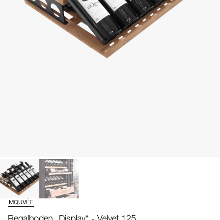
MQUVÉE
Regalboden „Display“ - Velvet 125