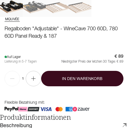
MQUVÉE
Regalboden "Adjustable" - WineCave 700 60D, 780
60D Panel Ready & 187
€ 89
Auf Lager
Lieferung in 5-7 Tagen
Niedrigster Preis der letzten 30 Tage:
€ 89
IN DEN WARENKORB
1
Flexible Bezahlung mit:
Produktinformationen
Beschreibung