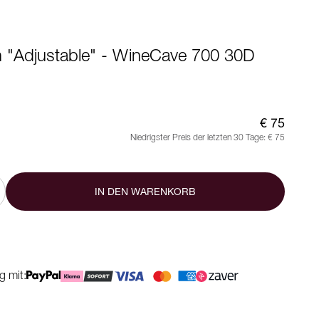
 "Adjustable" - WineCave 700 30D
€ 75
Niedrigster Preis der letzten 30 Tage:
€ 75
IN DEN WARENKORB
g mit: