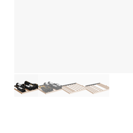
Produktinformationen
Be
De
ve
ge