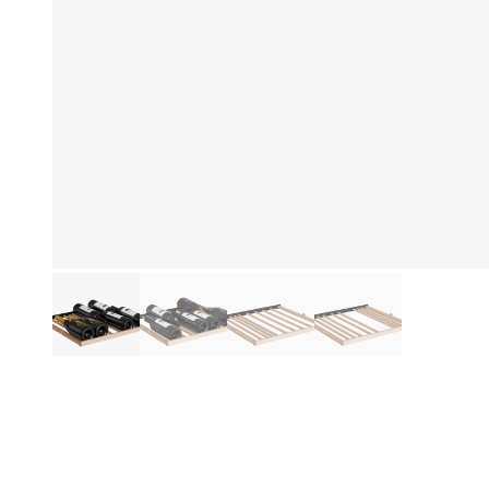
Produktinformationen
Be
De
ve
ge