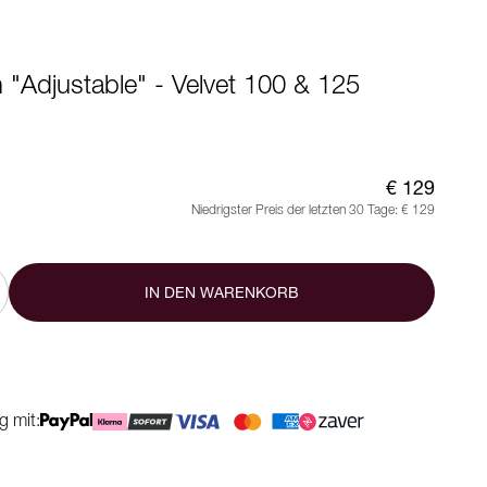
"Adjustable" - Velvet 100 & 125
€ 129
Niedrigster Preis der letzten 30 Tage:
€ 129
IN DEN WARENKORB
g mit: