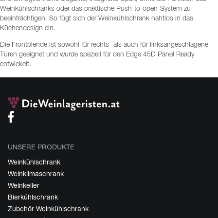
Weinkühlschranks oder das praktische Push-to-open-System zu
beeinträchtigen. So fügt sich der Weinkühlschrank nahtlos in das
Küchendesign ein.
Die Frontblende ist sowohl für rechts- als auch für linksangeschlagene
Türen geeignet und wurde speziell für den Edge 45D Panel Ready
entwickelt.
UNSERE PRODUKTE
Weinkühlschrank
Weinklimaschrank
Weinkeller
Bierkühlschrank
Zubehör Weinkühlschrank