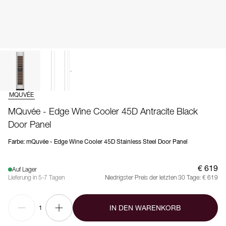
MQUVÉE
MQuvée - Edge Wine Cooler 45D Antracite Black
Door Panel
Farbe
:
mQuvée - Edge Wine Cooler 45D Stainless Steel Door Panel
€ 619
Auf Lager
Lieferung in 5-7 Tagen
Niedrigster Preis der letzten 30 Tage:
€ 619
IN DEN WARENKORB
1