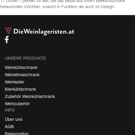
17 Dosen – perfekt für alle, die das Beste aus ihrem Bierkühlschrank
herausholen möchten, sowohl in Funktion als auch im Design.
UNSERE PRODUKTE
Weinkühlschrank
Weinklimaschrank
Weinkeller
Bierkühlschrank
Zubehör Weinkühlschrank
Weinzubehör
INFO
Über uns
AGB
Reklamation