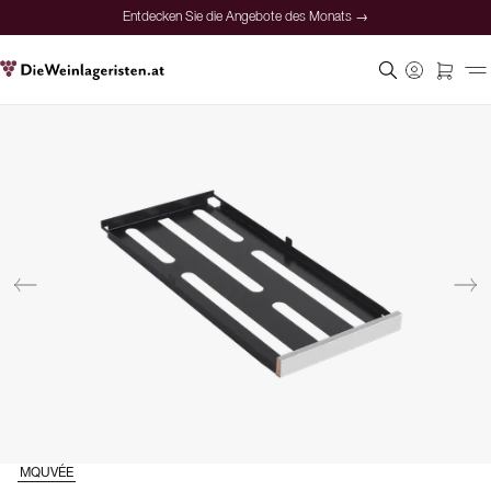
Entdecken Sie die Angebote des Monats →
MQUVÉE