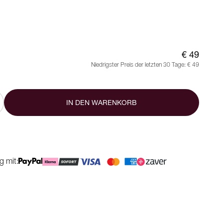
€ 49
Niedrigster Preis der letzten 30 Tage:
€ 49
IN DEN WARENKORB
g mit: