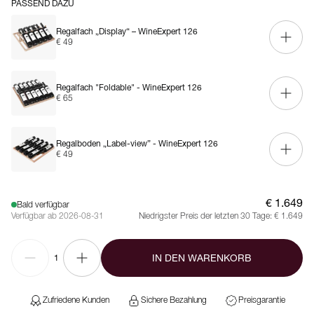
PASSEND DAZU
Regalfach „Display“ – WineExpert 126
€ 49
Regalfach "Foldable" - WineExpert 126
€ 65
Regalboden „Label-view” - WineExpert 126
€ 49
€ 1.649
Bald verfügbar
Verfügbar ab 2026-08-31
Niedrigster Preis der letzten 30 Tage:
€ 1.649
IN DEN WARENKORB
1
Zufriedene Kunden
Sichere Bezahlung
Preisgarantie