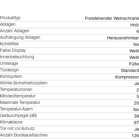
Freistehender Weinschrank
Produkttyp
Holz
Ablagen
6
Anzahl Ablagen
Herausnehmbar
Aufhängung Ablagen
No
Kohlefilter
Weiß
Farbe Display
Weiß
Innenbeleuchtung
Füße
Unterlage
Standard
Türdesign
Kompressor
Kühlsystem
Ja
Winter-Sicherheitssystem
2
Temperaturzonen
5
Mindesttemperatur
20
Maximale Temperatur
No
Temperatur-Alarm
38
Geräuschpegel (dB)
ST
Klimaklasse
Ja
Tür mit UV-Schutz
126
Anzahl Bordeauxflaschen