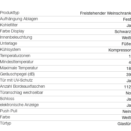
Freistehender Weinschrank
Produkttyp
Fest
Aufhängung Ablagen
Ja
Kohlefilter
Schwarz
Farbe Display
Weiß
Innenbeleuchtung
Füße
Unterlage
Kompressor
Kühlsystem
1
Temperaturzonen
4
Mindesttemperatur
18
Maximale Temperatur
39
Geräuschpegel (dB)
Ja
Tür mit UV-Schutz
112
Anzahl Bordeauxflaschen
No
Türanschlag wechselbar
Ja
Schloss
Ja
elektronische Anzeige
Nein
Push Pull
Weiß
Farbe
Glastür
Türtyp