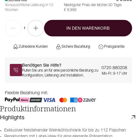
Bestellartikel
Voraussichtliche Lieferung in 12
Niedrigster Preis der letzten 30 Tage:
Wochen
€ 9.999
IN DEN WARENKORB
1
Zufriedene Kunden
Sichere Bezahlung
Preisgarantie
Benötigen Sie Hilfe?
0720 880208
Rufen Sie uns an für eine persönliche Beratung zu
Mo-Fr: 9-17 Uhr
Konfiguration, Lieferung und Installation.
Flexible Bezahlung mit:
Produktinformationen
Highlights
Exklusiver freistehender Weinkühlschrank für bis zu 112 Flaschen
Regalsystem mit Label-View für eine elegante Präsentation