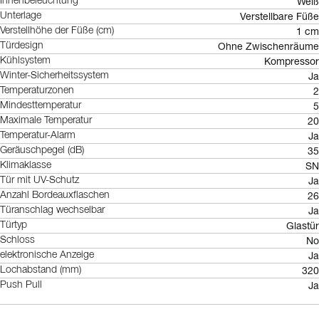
Weiß
Innenbeleuchtung
Verstellbare Füße
Unterlage
1 cm
Verstellhöhe der Füße (cm)
Ohne Zwischenräume
Türdesign
Kompressor
Kühlsystem
Ja
Winter-Sicherheitssystem
2
Temperaturzonen
5
Mindesttemperatur
20
Maximale Temperatur
Ja
Temperatur-Alarm
35
Geräuschpegel (dB)
SN
Klimaklasse
Ja
Tür mit UV-Schutz
26
Anzahl Bordeauxflaschen
Ja
Türanschlag wechselbar
Glastür
Türtyp
No
Schloss
Ja
elektronische Anzeige
320
Lochabstand (mm)
Ja
Push Pull