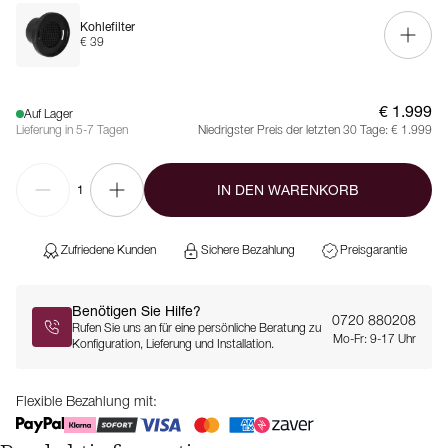
Kohlefilter
€ 39
€ 1.999
Auf Lager
Lieferung in 5-7 Tagen
Niedrigster Preis der letzten 30 Tage:
€ 1.999
IN DEN WARENKORB
1
Zufriedene Kunden
Sichere Bezahlung
Preisgarantie
Benötigen Sie Hilfe?
0720 880208
Rufen Sie uns an für eine persönliche Beratung zu
Mo-Fr: 9-17 Uhr
Konfiguration, Lieferung und Installation.
Flexible Bezahlung mit: