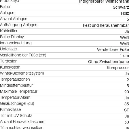
Integrierbarer Weinschrank
Produkttyp
Schwarz
Farbe
Holz
Ablagen
5
Anzahl Ablagen
Fest und herausnehmbar
Aufhängung Ablagen
Ja
Kohlefilter
Weiß
Farbe Display
Weiß
Innenbeleuchtung
Verstellbare Füße
Unterlage
1 cm
Verstellhöhe der Füße (cm)
Ohne Zwischenräume
Türdesign
Kompressor
Kühlsystem
Ja
Winter-Sicherheitssystem
2
Temperaturzonen
5
Mindesttemperatur
20
Maximale Temperatur
Ja
Temperatur-Alarm
35
Geräuschpegel (dB)
ST
Klimaklasse
Ja
Tür mit UV-Schutz
50
Anzahl Bordeauxflaschen
Ja
Türanschlag wechselbar