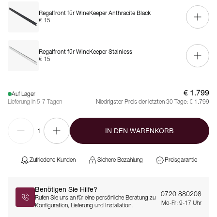
Regalfront für WineKeeper Anthracite Black
€ 15
Regalfront für WineKeeper Stainless
€ 15
€ 1.799
Auf Lager
Lieferung in 5-7 Tagen
Niedrigster Preis der letzten 30 Tage:
€ 1.799
IN DEN WARENKORB
1
Zufriedene Kunden
Sichere Bezahlung
Preisgarantie
Benötigen Sie Hilfe?
0720 880208
Rufen Sie uns an für eine persönliche Beratung zu
Mo-Fr: 9-17 Uhr
Konfiguration, Lieferung und Installation.