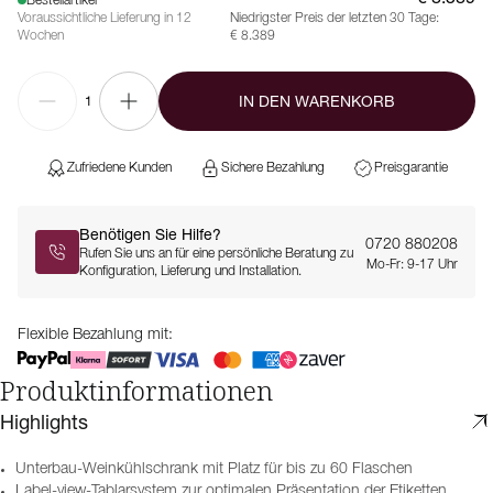
Bestellartikel
Voraussichtliche Lieferung in 12
Niedrigster Preis der letzten 30 Tage:
Wochen
€ 8.389
IN DEN WARENKORB
1
Zufriedene Kunden
Sichere Bezahlung
Preisgarantie
Benötigen Sie Hilfe?
0720 880208
Rufen Sie uns an für eine persönliche Beratung zu
Mo-Fr: 9-17 Uhr
Konfiguration, Lieferung und Installation.
Flexible Bezahlung mit:
Produktinformationen
Highlights
Unterbau-Weinkühlschrank mit Platz für bis zu 60 Flaschen
Label-view-Tablarsystem zur optimalen Präsentation der Etiketten