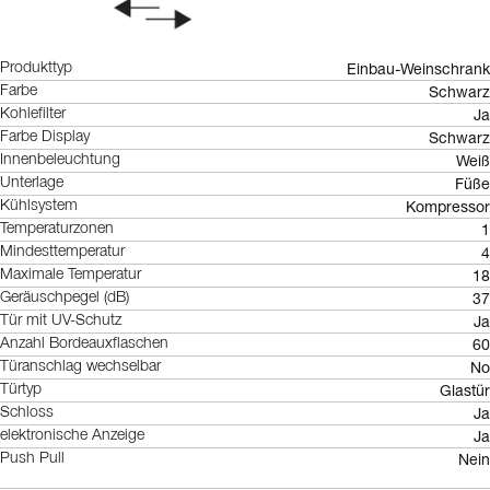
Einbau-Weinschrank
Produkttyp
Schwarz
Farbe
Ja
Kohlefilter
Schwarz
Farbe Display
Weiß
Innenbeleuchtung
Füße
Unterlage
Kompressor
Kühlsystem
1
Temperaturzonen
4
Mindesttemperatur
18
Maximale Temperatur
37
Geräuschpegel (dB)
Ja
Tür mit UV-Schutz
60
Anzahl Bordeauxflaschen
No
Türanschlag wechselbar
Glastür
Türtyp
Ja
Schloss
Ja
elektronische Anzeige
Nein
Push Pull