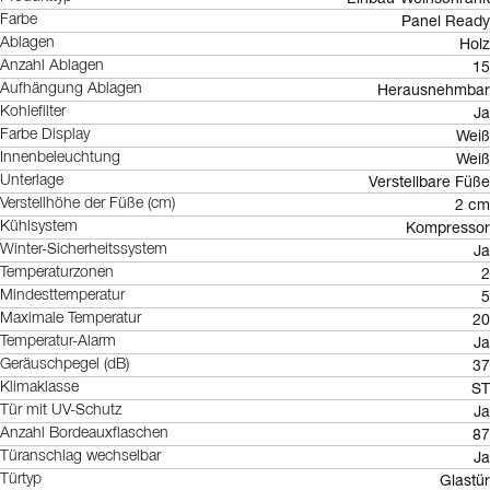
Panel Ready
Farbe
Holz
Ablagen
15
Anzahl Ablagen
Herausnehmbar
Aufhängung Ablagen
Ja
Kohlefilter
Weiß
Farbe Display
Weiß
Innenbeleuchtung
Verstellbare Füße
Unterlage
2 cm
Verstellhöhe der Füße (cm)
Kompressor
Kühlsystem
Ja
Winter-Sicherheitssystem
2
Temperaturzonen
5
Mindesttemperatur
20
Maximale Temperatur
Ja
Temperatur-Alarm
37
Geräuschpegel (dB)
ST
Klimaklasse
Ja
Tür mit UV-Schutz
87
Anzahl Bordeauxflaschen
Ja
Türanschlag wechselbar
Glastür
Türtyp