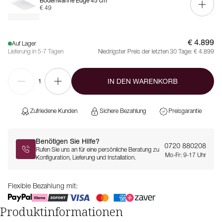
Bodenwanne Edge 45 cm
€ 49
€ 4.899
Auf Lager
Lieferung in 5-7 Tagen
Niedrigster Preis der letzten 30 Tage:
€ 4.899
IN DEN WARENKORB
1
Zufriedene Kunden
Sichere Bezahlung
Preisgarantie
Benötigen Sie Hilfe?
0720 880208
Rufen Sie uns an für eine persönliche Beratung zu
Mo-Fr: 9-17 Uhr
Konfiguration, Lieferung und Installation.
Flexible Bezahlung mit:
Produktinformationen