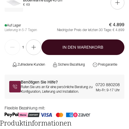
Bodenwanne Edge 45 cm
€ 49
€ 4.899
Auf Lager
Lieferung in 5-7 Tagen
Niedrigster Preis der letzten 30 Tage:
€ 4.899
IN DEN WARENKORB
1
Zufriedene Kunden
Sichere Bezahlung
Preisgarantie
Benötigen Sie Hilfe?
0720 880208
Rufen Sie uns an für eine persönliche Beratung zu
Mo-Fr: 9-17 Uhr
Konfiguration, Lieferung und Installation.
Flexible Bezahlung mit:
Produktinformationen