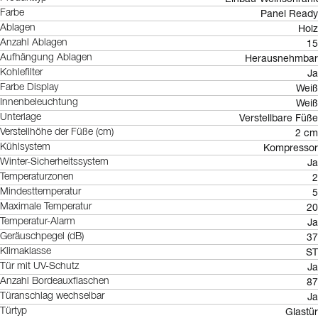
Panel Ready
Farbe
Holz
Ablagen
15
Anzahl Ablagen
Herausnehmbar
Aufhängung Ablagen
Ja
Kohlefilter
Weiß
Farbe Display
Weiß
Innenbeleuchtung
Verstellbare Füße
Unterlage
2 cm
Verstellhöhe der Füße (cm)
Kompressor
Kühlsystem
Ja
Winter-Sicherheitssystem
2
Temperaturzonen
5
Mindesttemperatur
20
Maximale Temperatur
Ja
Temperatur-Alarm
37
Geräuschpegel (dB)
ST
Klimaklasse
Ja
Tür mit UV-Schutz
87
Anzahl Bordeauxflaschen
Ja
Türanschlag wechselbar
Glastür
Türtyp