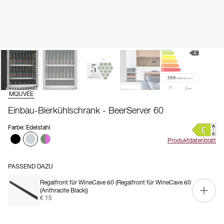
MQUVÉE
Einbau-Bierkühlschrank - BeerServer 60
Farbe
:
Edelstahl
Produktdatenblatt
PASSEND DAZU
Regalfront für WineCave 60
(Regalfront für WineCave 60
(Anthracite Black))
€ 15