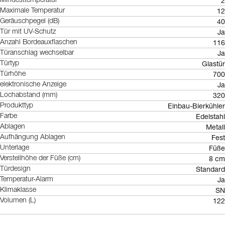
2
Mindesttemperatur
12
Maximale Temperatur
40
Geräuschpegel (dB)
Ja
Tür mit UV-Schutz
116
Anzahl Bordeauxflaschen
Ja
Türanschlag wechselbar
Glastür
Türtyp
700
Türhöhe
Ja
elektronische Anzeige
320
Lochabstand (mm)
Einbau-Bierkühler
Produkttyp
Edelstahl
Farbe
Metall
Ablagen
Fest
Aufhängung Ablagen
Füße
Unterlage
8 cm
Verstellhöhe der Füße (cm)
Standard
Türdesign
Ja
Temperatur-Alarm
SN
Klimaklasse
122
Volumen (L)