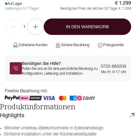
€ 1.299
Auf Lager
Lieferung in 5-7 Tagen
Niedrigster Preis der letzten 30 Tage:
€ 1.299
IN DEN WARENKORB
1
Zufriedene Kunden
Sichere Bezahlung
Preisgarantie
Benötigen Sie Hilfe?
0720 880208
Rufen Sie uns an für eine persönliche Beratung zu
Mo-Fr: 9-17 Uhr
Konfiguration, Lieferung und Installation.
Flexible Bezahlung mit:
Produktinformationen
Highlights
Stilvoller Unterbau-Bierkühlschrank in Edelstahldesign
Einfache Installation unter der Küchenarbeitsplatte