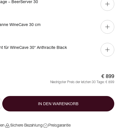
lage – BeerServer 30
nne WineCave 30 cm
nt für WineCave 30* Anthracite Black
€ 899
Niedrigster Preis der letzten 30 Tage:
€ 899
IN DEN WARENKORB
den
Sichere Bezahlung
Preisgarantie