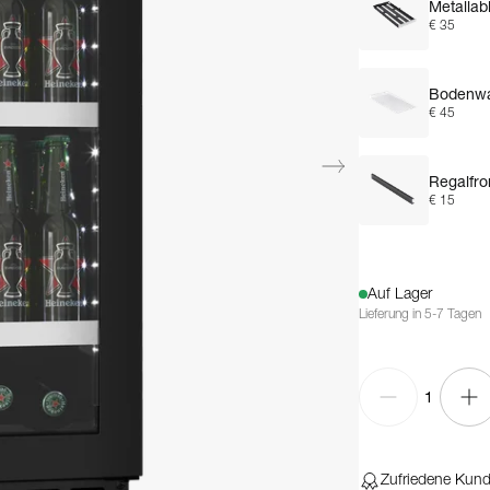
Metallab
€ 35
Bodenwa
€ 45
Regalfro
€ 15
Auf Lager
Lieferung in 5-7 Tagen
1
Zufriedene Kun