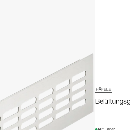
HÄFELE
Belüftungsg
Auf Lager